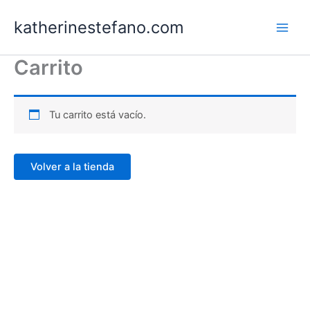
Ir
katherinestefano.com
al
contenido
Carrito
Tu carrito está vacío.
Volver a la tienda