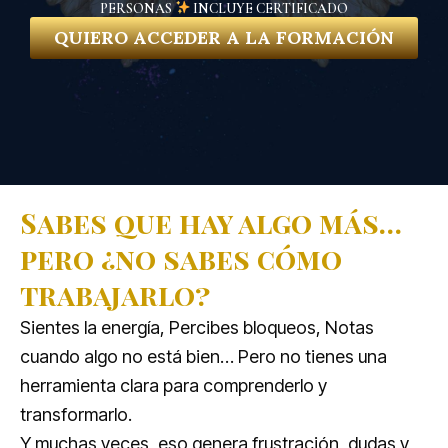
PERSONAS
INCLUYE CERTIFICADO
QUIERO ACCEDER A LA FORMACIÓN
Sabes que hay algo más…
pero ¿no sabes cómo
trabajarlo?
Sientes la energía, Percibes bloqueos, Notas
cuando algo no está bien… Pero no tienes una
herramienta clara para comprenderlo y
transformarlo.
Y muchas veces, eso genera frustración, dudas y