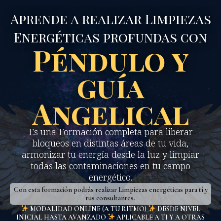
Aprende a realizar Limpiezas
Energéticas profundas con
Péndulo y
guía
Angelical
Es una Formación completa para liberar
bloqueos en distintas áreas de tu vida,
armonizar tu energía desde la luz y limpiar
todas las contaminaciones en tu campo
energético.
Con esta formación podrás realizar Limpiezas energéticas para tí y
tus consultantes.
MODALIDAD ONLINE (A TU RITMO)
DESDE NIVEL
INICIAL HASTA AVANZADO
APLICABLE A TI Y A OTRAS